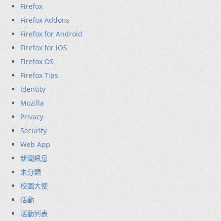
Firefox
Firefox Addons
Firefox for Android
Firefox for iOS
Firefox OS
Firefox Tips
Identity
Mozilla
Privacy
Security
Web App
新聞訊息
未分類
校園大使
活動
活動列表