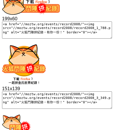
199x60
151x139