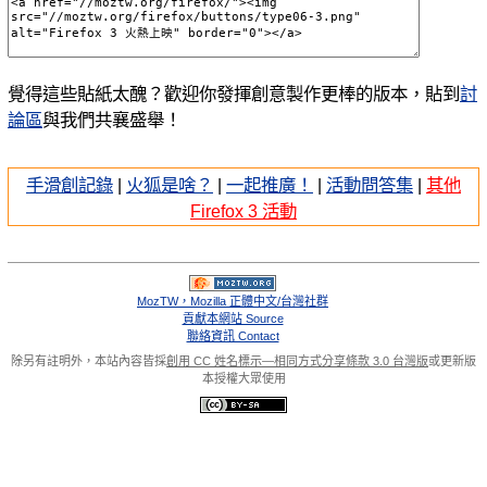
覺得這些貼紙太醜？歡迎你發揮創意製作更棒的版本，貼到
討
論區
與我們共襄盛舉！
手滑創記錄
|
火狐是啥？
|
一起推廣！
|
活動問答集
|
其他
Firefox 3 活動
MozTW，Mozilla 正體中文/台灣社群
貢獻本網站 Source
聯絡資訊 Contact
除另有註明外，本站內容皆採
創用 CC 姓名標示—相同方式分享條款 3.0 台灣版
或更新版
本授權大眾使用