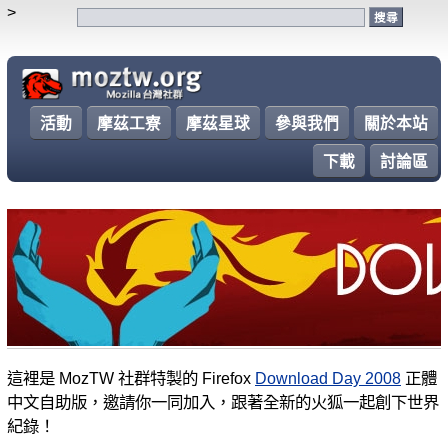
>
活動
摩茲工寮
摩茲星球
參與我們
關於本站
下載
討論區
Firefox Download Day 2008
這裡是 MozTW 社群特製的 Firefox
Download Day 2008
正體
中文自助版，邀請你一同加入，跟著全新的火狐一起創下世界
紀錄！