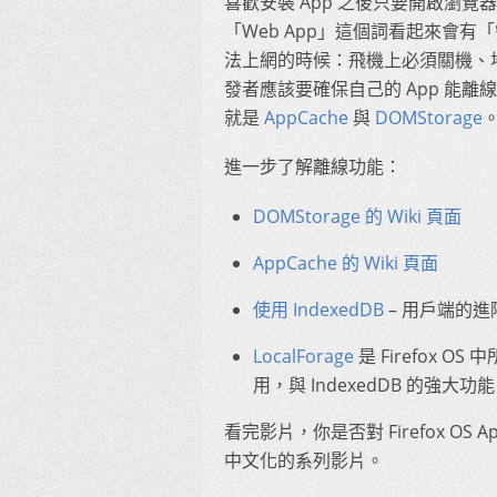
喜歡安裝 App 之後只要開啟瀏
「Web App」這個詞看起來會
法上網的時候：飛機上必須關機、
發者應該要確保自己的 App 能離
就是
AppCache
與
DOMStorage
進一步了解離線功能：
DOMStorage 的 Wiki 頁面
AppCache 的 Wiki 頁面
使用 IndexedDB
– 用戶端的
LocalForage
是 Firefox OS
用，與 IndexedDB 的強大功能 
看完影片，你是否對 Firefox 
中文化的系列影片。