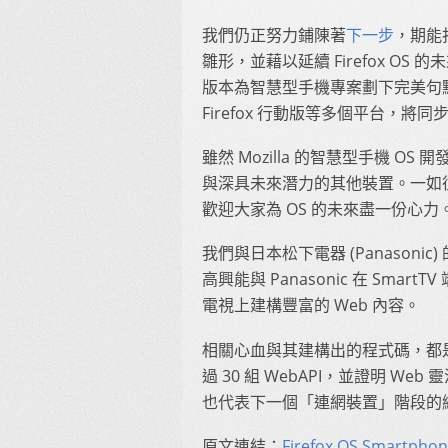
我們仍正努力鋪陳著
下一步
，期能打
雛形，並藉以延續 Firefox OS 的
版本為智慧型手機專案劃下完美句點。
Firefox 行動版等多個平台，將同步關閉 
雖然 Mozilla 的智慧型手機 OS
與深具未來潛力的其他裝置。一如
歡迎大家為 OS 的未來盡一份心力
我們與日本松下電器 (Panasoni
高興能與 Panasonic 在 SmartTV 
電視上建構豐富的 Web 內容。
相關心血與其建構出的程式碼，都是
過 30 組 WebAPI，並證明 
也代表下一個「連網裝置」階段的
原文連結：
Firefox OS Smartphon