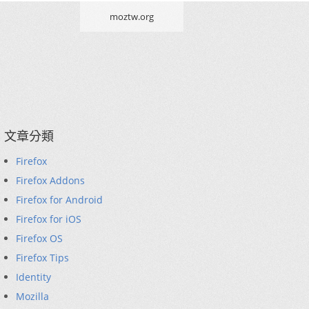
moztw.org
文章分類
Firefox
Firefox Addons
Firefox for Android
Firefox for iOS
Firefox OS
Firefox Tips
Identity
Mozilla