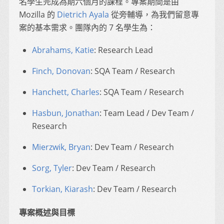
名學生完成為期六個月的課程。專案期間是由
Mozilla 的
Dietrich Ayala
從旁輔導，為我們留意專
案的基本需求。團隊內的 7 名學生為：
Abrahams, Katie
: Research Lead
Finch, Donovan
: SQA Team / Research
Hanchett, Charles
: SQA Team / Research
Hasbun, Jonathan
: Team Lead / Dev Team /
Research
Mierzwik, Bryan
: Dev Team / Research
Sorg, Tyler
: Dev Team / Research
Torkian, Kiarash
: Dev Team / Research
專案概述與目標