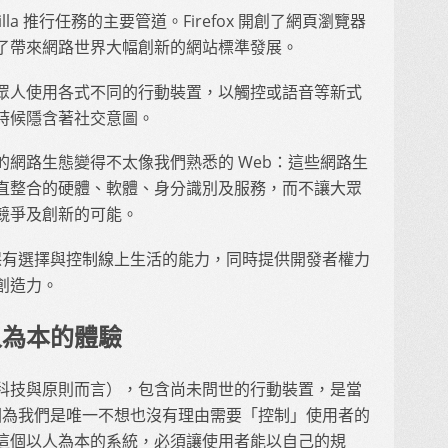
ozilla 推行任務的主要管道。Firefox 開創了網頁瀏覽器
了帶來網路世界大幅創新的網站標準發展。
眾人使用各式不同的行動裝置，以觸控或語音等新式
時候隱含著社交意圖。
網路生態變得不太像我們熟悉的 Web：這些網路生
直整合的硬體、軟體、身分識別及服務，而不讓大眾
競爭及創新的可能。
眾人保有選擇與控制線上生活的能力，同時提供開發者權力
創造力。
以人為本的體驗
科技與原則而言），包含尚未問世的行動裝置，是當
範，因為我們是唯一不想也沒有理由需要「控制」使用者的
這個以人為本的系統，必須讓使用者能以自己的規