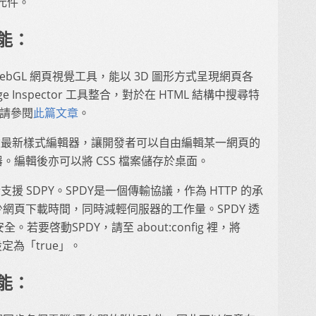
元件。
能：
的 WebGL 網頁視覺工具，能以 3D 圖形方式呈現網頁各
ge Inspector 工具整合，對於在 HTML 結構中搜尋特
，請參閱
此篇文章
。
ta 內建最新樣式編輯器，讓開發者可以自由編輯某一網頁的
器。編輯後亦可以將 CSS 檔案儲存於桌面。
a 如今支援 SDPY。SPDY是一個傳輸協議，作為 HTTP 的承
網頁下載時間，同時減輕伺服器的工作量。SPDY 透
。若要啓動SPDY，請至 about:config 裡，將
ed 設定為「true」。
能：