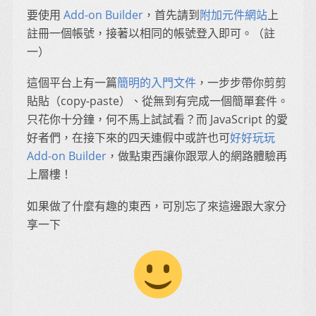
要使用
Add-on Builder
，首先請到
附加元件網站
上
註冊一個帳號，接著以相同的帳號登入即可。（註
一）
這個平台上有一篇
簡明的入門文件
，一步步帶你剪剪
貼貼（copy-paste）、從無到有完成一個簡單套件。
只花你十分鐘，何不馬上試試看？而 JavaScript 的愛
好者們，在接下來的四天連假中或許也可
好好玩玩
Add-on Builder
，做點東西讓你跟眾人的網路體驗再
上層樓！
如果做了什麼有趣的東西，可別忘了來這邊跟大家分
享一下