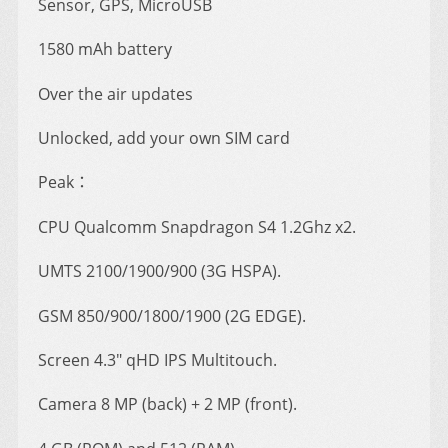
Sensor, GPS, MicroUSB
1580 mAh battery
Over the air updates
Unlocked, add your own SIM card
Peak：
CPU Qualcomm Snapdragon S4 1.2Ghz x2.
UMTS 2100/1900/900 (3G HSPA).
GSM 850/900/1800/1900 (2G EDGE).
Screen 4.3″ qHD IPS Multitouch.
Camera 8 MP (back) + 2 MP (front).