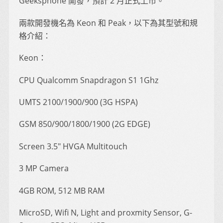
Geeksphone 開發，預計 2 月正式上市。
兩款開發機名為 Keon 和 Peak，以下為其型號和規
格介紹：
Keon：
CPU Qualcomm Snapdragon S1 1Ghz
UMTS 2100/1900/900 (3G HSPA)
GSM 850/900/1800/1900 (2G EDGE)
Screen 3.5″ HVGA Multitouch
3 MP Camera
4GB ROM, 512 MB RAM
MicroSD, Wifi N, Light and proxmity Sensor, G-