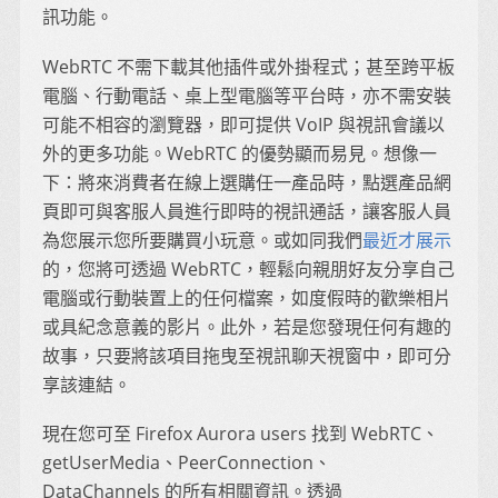
訊功能。
WebRTC 不需下載其他插件或外掛程式；甚至跨平板
電腦、行動電話、桌上型電腦等平台時，亦不需安裝
可能不相容的瀏覽器，即可提供 VoIP 與視訊會議以
外的更多功能。WebRTC 的優勢顯而易見。想像一
下：將來消費者在線上選購任一產品時，點選產品網
頁即可與客服人員進行即時的視訊通話，讓客服人員
為您展示您所要購買小玩意。或如同我們
最近才展示
的，您將可透過 WebRTC，輕鬆向親朋好友分享自己
電腦或行動裝置上的任何檔案，如度假時的歡樂相片
或具紀念意義的影片。此外，若是您發現任何有趣的
故事，只要將該項目拖曳至視訊聊天視窗中，即可分
享該連結。
現在您可至 Firefox Aurora users 找到 WebRTC、
getUserMedia、PeerConnection、
DataChannels 的所有相關資訊。透過