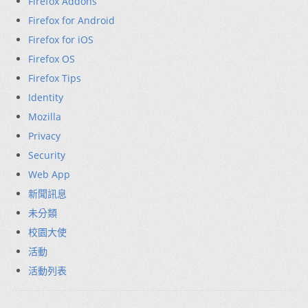
Firefox Addons
Firefox for Android
Firefox for iOS
Firefox OS
Firefox Tips
Identity
Mozilla
Privacy
Security
Web App
新聞訊息
未分類
校園大使
活動
活動列表