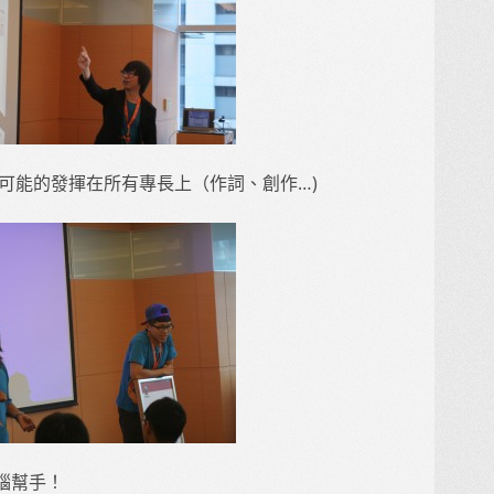
後…盡可能的發揮在所有專長上（作詞、創作…)
腦幫手！