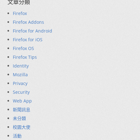
文章分類
Firefox
Firefox Addons
Firefox for Android
Firefox for iOS
Firefox OS
Firefox Tips
Identity
Mozilla
Privacy
Security
Web App
新聞訊息
未分類
校園大使
活動