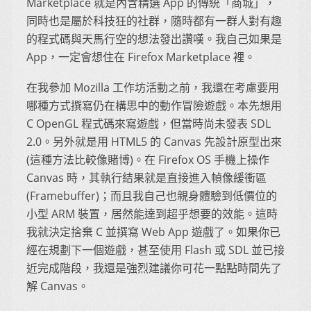
Marketplace 就是內含精選 App 的傳統「商城」，
同時也是屬於科技狂的社群，隨時都有一群人對有趣
的程式碼與天馬行空的想法發出讚嘆。我自己如果是
App，一定會想住在 Firefox Marketplace 裡。
在我參加 Mozilla 工作坊活動之前，我還在考慮要用
哪種方式撰寫仍在構思中的動作冒險遊戲。本先想用
C OpenGL 程式碼來寫遊戲，但當時尚未發表 SDL
2.0。另外就是用 HTML5 的 Canvas 先設計原型出來
(這種方法比較像賭博)。在 Firefox OS 手機上操作
Canvas 時，其執行結果就是直接進入幀像緩衝區
(Framebuffer)；而且我自己也親身體驗到低價位的
小型 ARM 裝置，居然能達到超乎想要的效能。這時
我就決定捨棄 C 並撰寫 Web App 遊戲了。如果你已
經在規劃下一個遊戲，甚至使用 Flash 或 SDL 並已接
近完成階段，我還是強烈建議你可花一點點時間先了
解 Canvas。