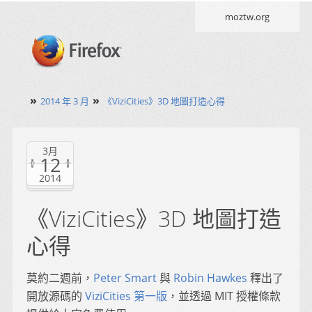
moztw.org
»
»
2014 年 3 月
《ViziCities》3D 地圖打造心得
3月
12
2014
《ViziCities》3D 地圖打造
心得
莫約二週前，
Peter Smart
與
Robin Hawkes
釋出了
開放源碼的
ViziCities 第一版
，並透過 MIT 授權條款