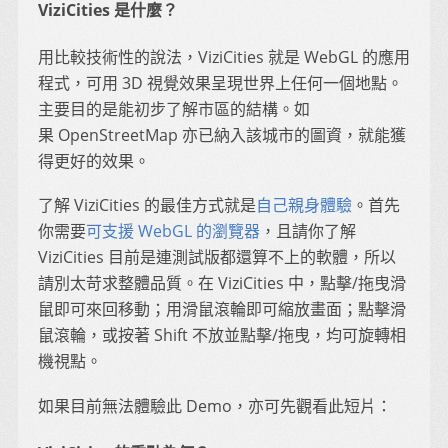
ViziCities 是什麼？
用比較技術性的說法，ViziCities 就是 WebGL 的應用
程式，可用 3D 視覺效果呈現世界上任何一個地點。
主要目的是能初步了解市區的結構。如
果 OpenStreetMap 亦已納入該城市的圖資，就能獲
得更好的效果。
了解 ViziCities 的最佳方式就是
自己親身體驗
。首先
你需要
可支援 WebGL 的瀏覽器
，且請你了解
ViziCities 目前是連測試版都還算不上的軟體，所以
請別太苛求整體品質。在 ViziCities 中，點擊/拖曳滑
鼠即可來回移動；用滑鼠滾輪即可縮放畫面；點擊滑
鼠滾輪，或按著 Shift 不放並點擊/拖曳，均可旋轉相
機視點。
如果目前無法體驗此 Demo，亦可先觀看此短片：