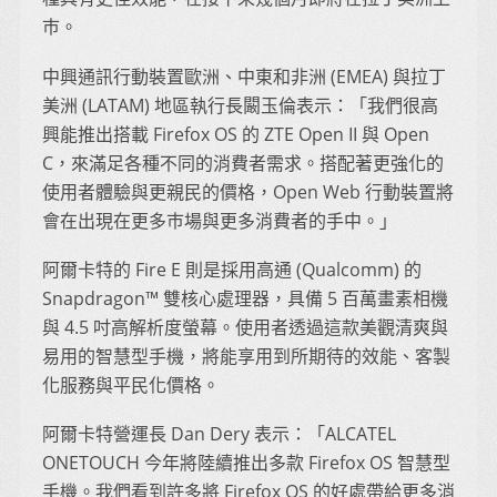
巿。
中興通訊行動裝置歐洲、中東和非洲 (EMEA) 與拉丁
美洲 (LATAM) 地區執行長闞玉倫表示：「我們很高
興能推出搭載 Firefox OS 的 ZTE Open II 與 Open
C，來滿足各種不同的消費者需求。搭配著更強化的
使用者體驗與更親民的價格，Open Web 行動裝置將
會在出現在更多巿場與更多消費者的手中。」
阿爾卡特的 Fire E 則是採用高通 (Qualcomm) 的
Snapdragon™ 雙核心處理器，具備 5 百萬畫素相機
與 4.5 吋高解析度螢幕。使用者透過這款美觀清爽與
易用的智慧型手機，將能享用到所期待的效能、客製
化服務與平民化價格。
阿爾卡特營運長 Dan Dery 表示：「ALCATEL
ONETOUCH 今年將陸續推出多款 Firefox OS 智慧型
手機。我們看到許多將 Firefox OS 的好處帶給更多消