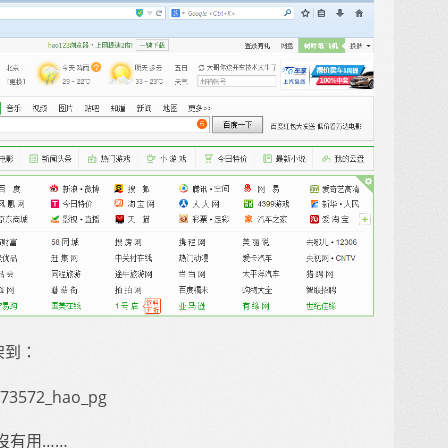
綁架到：
473572_hao_pg
沒有用……