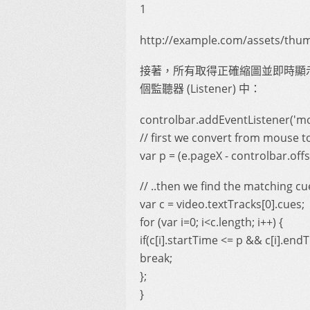
1
http://example.com/assets/thum
接著，所有取得正確縮圖並即時顯示
個監聽器 (Listener) 中：
controlbar.addEventListener('mo
// first we convert from mouse to
var p = (e.pageX - controlbar.offs
// ..then we find the matching cue
var c = video.textTracks[0].cues;
for (var i=0; i<c.length; i++) {
if(c[i].startTime <= p && c[i].endT
break;
};
}