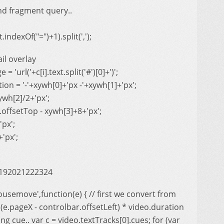
and fragment query..
.indexOf("=")+1).split(',');
il overlay
url('+c[i].text.split('#')[0]+')';
on = '-'+xywh[0]+'px -'+xywh[1]+'px';
ywh[2]/2+'px';
.offsetTop - xywh[3]+8+'px';
'px';
'px';
192021222324
semove',function(e) { // first we convert from
 (e.pageX - controlbar.offsetLeft) * video.duration
ing cue.. var c = video.textTracks[0].cues; for (var