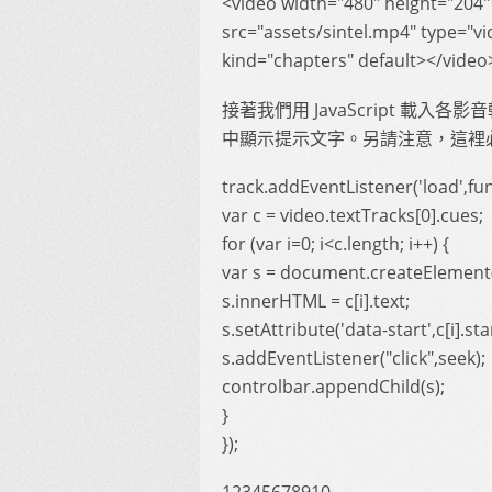
<video width="480" height="204" 
src="assets/sintel.mp4" type="v
kind="chapters" default></video
接著我們用 JavaScript 載
中顯示提示文字。另請注意，這裡必
track.addEventListener('load',fun
var c = video.textTracks[0].cues;
for (var i=0; i<c.length; i++) {
var s = document.createElement(
s.innerHTML = c[i].text;
s.setAttribute('data-start',c[i].st
s.addEventListener("click",seek);
controlbar.appendChild(s);
}
});