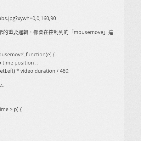
bs.jpg?xywh=0,0,160,90
的重要邏輯，都會在控制列的「mousemove」這
usemove',function(e) {
 time position ..
etLeft) * video.duration / 480;
..
ime > p) {