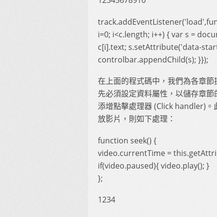
12345678910
track.addEventListener('load',func
i=0; i<c.length; i++) { var s = d
c[i].text; s.setAttribute('data-sta
controlbar.appendChild(s); }});
在上面的程式碼中，我們為各章節
先必須設定資料屬性，以儲存章節的起
添增點擊處理器 (Click hand
放影片，則如下處理：
function seek() {
video.currentTime = this.getAttri
if(video.paused){ video.play(); }
};
1234