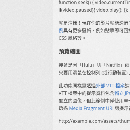
function seek() { video.currentTim
if(video.paused){ video.play(); }};
就是這樣！現在你的影片就能透過 
例
具有更多邏輯，例如點擊即可回
CSS 風格等。
預覽縮圖
接著是因「Hulu」與「Netfl
只要用滑鼠在控制列 (或行動裝置
此功能同樣需透過
外部 VTT 檔案
進
VTT 檔案中的提示資料包含
獨立 J
獨立的圖像，但此範例中僅使用單一 
透過
Media Fragment URI
讓提示資
http://example.com/assets/thum