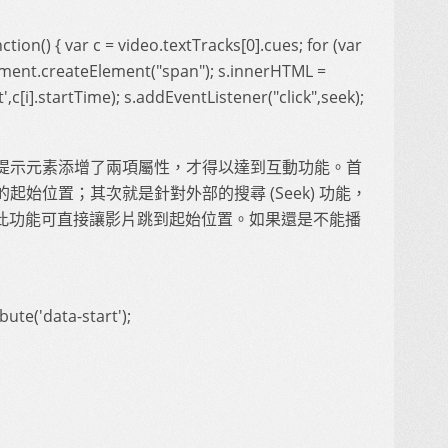
tion() { var c = video.textTracks[0].cues; for (var
ocument.createElement("span"); s.innerHTML =
rt',c[i].startTime); s.addEventListener("click",seek);
提示元素添增了兩項屬性，才得以達到互動功能。首
始位置；其次就是針對外部的搜尋 (Seek) 功能，
ler)。此功能可直接讓影片跳到起始位置。如果還是不能播
bute('data-start');