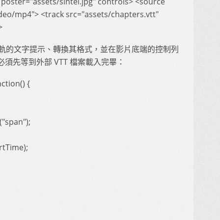
poster="assets/sintel.jpg" controls> <source
ideo/mp4"> <track src="assets/chapters.vtt"
>
入各影音軌的文字提示、轉換其格式，並在影片底端的控制列
須先等到外部 VTT 檔案載入完畢：
ction() {
"span");
artTime);