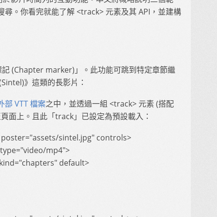
你看完就能了解 <track> 元素及其 API，並建構
 (Chapter marker)」。此功能可跳到特定章節繼
intel)》這類的長影片：
外部 VTT 檔案
之中，並透過一組 <track> 元素 (搭配
) 載入至頁面上。且此「track」已設定為預設載入：
poster="assets/sintel.jpg" controls>
" type="video/mp4">
 kind="chapters" default>