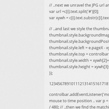
// ..next we unravel the JPG url 
var url =c[i].text.split('#')[0];
var xywh = c[i].text.substr(c[i].text
// ..and last we style the thumbna
thumbnail.style.backgroundImage = '
thumbnail.style.backgroundPositi
thumbnail.style.left = e.pageX - x
thumbnail.style.top = controlbar
thumbnail.style.width = xywh[2]+
thumbnail.style.height = xywh[3]+
});
123456789101112131415161718
controlbar.addEventListener('mou
mouse to time position .. var p =
/ 480; // ..then we find the match