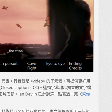
ck> 元素，其實就是 <video> 的子元素，可提供更好用
osed caption，CC)。這類字幕均以獨立的文字檔
片底部。Ian Devlin 已針對這一點寫過一篇《
幫你
也能用於影片時間列的互動功能。本文將概略說明三個範