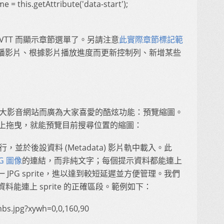
e = this.getAttribute('data-start');
VTT 而顯示章節選單了。另請注意
此實際章節標記範
播影片、根據影片播放進度而更新控制列、新增某些
ix」兩大影音網站而廣為大家喜愛的酷炫功能：預覽縮圖。
) 上拖曳，就能預覽目前搜尋位置的縮圖：
行，並於後設資料 (Metadata) 影片軌中載入。此
PG 圖像
的連結，而非純文字；每個提示資料都能連上
JPG sprite，進以達到較短延遲並方便管理。我們
料能連上 sprite 的正確區段。範例如下：
bs.jpg?xywh=0,0,160,90