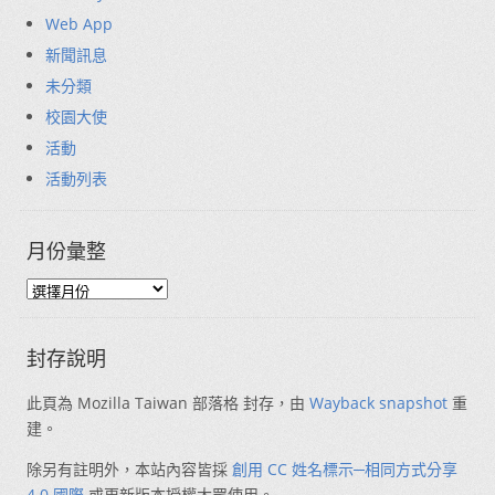
Web App
新聞訊息
未分類
校園大使
活動
活動列表
月份彙整
封存說明
此頁為 Mozilla Taiwan 部落格 封存，由
Wayback snapshot
重
建。
除另有註明外，本站內容皆採
創用 CC 姓名標示─相同方式分享
4.0 國際
或更新版本授權大眾使用。