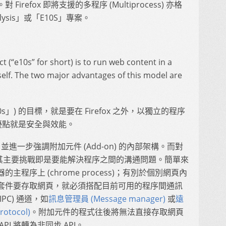
efox 即將支援的多程序 (Multiprocess) 亦格
ysis」或「E10S」專案。
ct (“e10s” for short) is to run web content in a
self. The two major advantages of this model are
e10s」) 的目標，就是要在 Firefox 之外，以獨立的程序
大優點就是安全與效能。
並進一步強調附加元件 (Add-on) 的內部架構。而對
 而言，其主要挑戰即是要能解決程序之間的溝通問題。簡單來
程序上 (chrome process)；有別於個別網頁內
套件要存取網頁，就必須搭配目前可用的程序間通訊
n，IPC) 通道，如
訊息管理員 (Message manager)
或
遠
otocol)
。附加元件的程式往後將無法直接存取網頁
I 將轉為非同步 API。