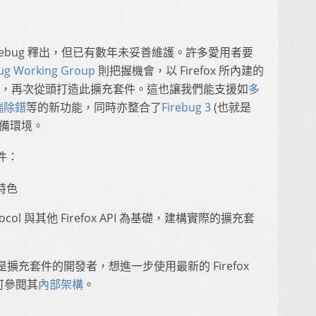
Firebug 釋出，但已有數年未妥善維護。許多愛用者要
bug Working Group
則把握機會，以 Firefox 所內建的
otocol」，再次從頭打造此擴充套件。這也讓我們能支援如
多
端除錯
等的新功能，同時亦整合了
Firebug 3
(也就是
並非必備環境。
件：
與特色
rotocol 與其他 Firefox API 為基礎，建構實際的擴充套
充套件的開發者，想進一步使用最新的 Firefox
可參閱其
內部架構
。