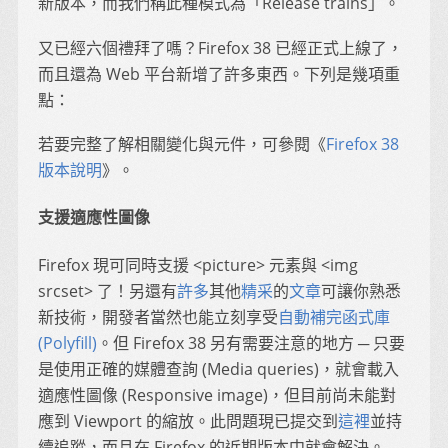
新版本，而我們稱此種模式為「Release trains」。
又已經六個禮拜了嗎？Firefox 38 已經正式上線了，
而且還為 Web 平台新增了許多東西。下列是幾項重
點：
若要完整了解相關變化與元件，可參閱《
Firefox 38
版本說明
》。
支援適應性圖像
Firefox 現可同時支援 <picture> 元素與 <img
srcset> 了！另還有
許多
其他
精采
的
文章
可讓你熟悉
新技術，開發者當然也能立刻享受
自動補完函式庫
(Polyfill)
。但 Firefox 38 另有需要注意的地方 ─ 只要
是使用正確的媒體查詢 (Media queries)，就會載入
適應性圖像 (Responsive image)，但目前尚未能對
應到 Viewport 的縮放。此問題現已提交到
這裡
並持
續追蹤，而且在 Firefox 的近期版本中就會解決。