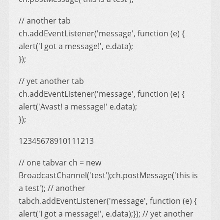
// another tab
ch.addEventListener('message', function (e) {
alert('I got a message!', e.data);
});
// yet another tab
ch.addEventListener('message', function (e) {
alert('Avast! a message!' e.data);
});
12345678910111213
// one tabvar ch = new
BroadcastChannel('test');ch.postMessage('this is
a test'); // another
tabch.addEventListener('message', function (e) {
alert('I got a message!', e.data);}); // yet another