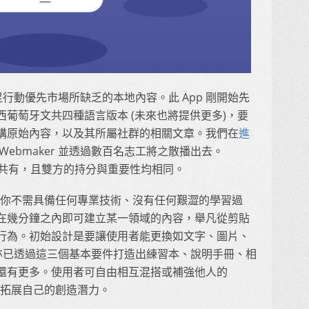
r」補足行動優先市場所缺乏的本地內容。此 App 剛開始先
葡萄牙文共四種語言版本 (未來也將提供更多)，要
構原始內容，以及其所屬社群的相關文章。我們在
進
Webmaker 並透過數百名志工將之散播出去。
lla 所共有，且雙方的持分與重要性均相同。
單」：你不需具備任何專業技術、沒有任何艱澀的學習過
在幾分鐘之內即可建立某一領域的內容，舉凡從剪貼
行為。初始設計是要讓使用者能更換如文字、圖片、
群亦已透過這三個基本要件打造出練習本、說明手冊、相
還有更多。使用者可自由相互混搭或補強他人的
穩定拓展自己的創造潛力。