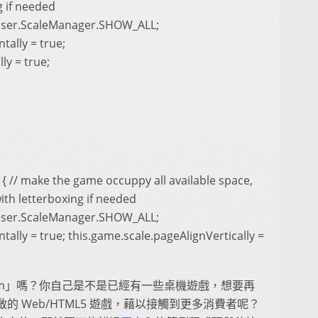
g if needed
haser.ScaleManager.SHOW_ALL;
tally = true;
ly = true;
() { // make the game occuppy all available space,
with letterboxing if needed
haser.ScaleManager.SHOW_ALL;
ally = true; this.game.scale.pageAlignVertically =
Jam」嗎？你自己是不是已經有一些桌機遊戲，想要再
 Web/HTML5 遊戲，藉以接觸到更多消費者呢？