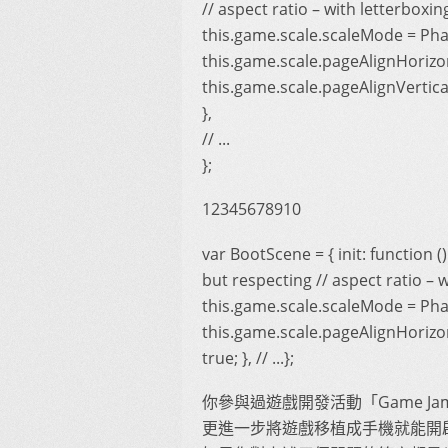
// aspect ratio – with letterboxin
this.game.scale.scaleMode = P
this.game.scale.pageAlignHorizon
this.game.scale.pageAlignVertical
},
// ...
};
12345678910
var BootScene = { init: function 
but respecting // aspect ratio – 
this.game.scale.scaleMode = P
this.game.scale.pageAlignHorizont
true; }, // ...};
你參與過遊戲開發活動「Game 
更進一步將遊戲移植成手機就能開啟的