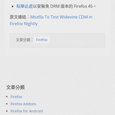
點擊此處
以安裝免 DRM 版本的 Firefox 45。
原文連結：
Mozilla To Test Widevine CDM in
Firefox Nightly
文章分類：
Firefox
文章分類
Firefox
Firefox Addons
Firefox for Android