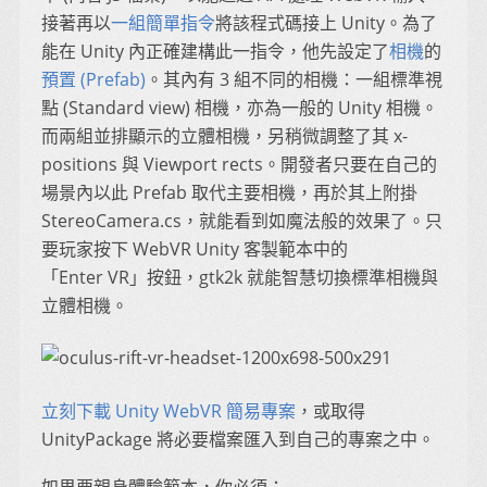
接著再以
一組簡單指令
將該程式碼接上 Unity。為了
能在 Unity 內正確建構此一指令，他先設定了
相機
的
預置 (Prefab)
。其內有 3 組不同的相機：一組標準視
點 (Standard view) 相機，亦為一般的 Unity 相機。
而兩組並排顯示的立體相機，另稍微調整了其 x-
positions 與 Viewport rects。開發者只要在自己的
場景內以此 Prefab 取代主要相機，再於其上附掛
StereoCamera.cs，就能看到如魔法般的效果了。只
要玩家按下 WebVR Unity 客製範本中的
「Enter VR」按鈕，gtk2k 就能智慧切換標準相機與
立體相機。
立刻下載 Unity WebVR 簡易專案
，或取得
UnityPackage 將必要檔案匯入到自己的專案之中。
如果要親身體驗範本，你必須：……