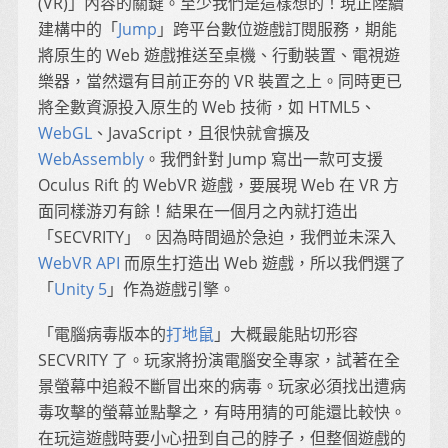
(VR)」內容的關鍵。至少我們是這樣想的！現正陸續
建構中的「
Jump
」跨平台數位遊戲訂閱服務，期能
將原生的 Web 遊戲推送至桌機、行動裝置、電視遊
樂器，當然還有目前正夯的 VR 裝置之上。同時更已
將全數資源投入原生的 Web 技術，如 HTML5、
WebGL
、JavaScript，且很快就會擴及
WebAssembly
。我們針對 Jump 寫出一款可支援
Oculus Rift 的 WebVR 遊戲，要展現 Web 在 VR 方
面同樣游刃有餘！結果在一個月之內就打造出
「SECVRITY」。因為時間過於急迫，我們並未深入
WebVR API
而原生打造出 Web 遊戲，所以我們選了
「
Unity 5
」作為遊戲引擎。
「電腦病毒版本的
打地鼠
」大概最能貼切形容
SECVRITY 了。玩家將扮演電腦安全專家，試著在全
景螢幕中追殺不斷冒出來的病毒。玩家必須找出遭病
毒攻擊的螢幕並點擊之，有時用猜的可能還比較快。
在玩這遊戲時要小心扭到自己的脖子，但整個遊戲的