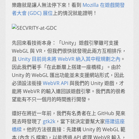
樂趣就是讓人無法停下來！看到
Mozilla 在遊戲開發
者大會 (GDC) 展位
上的情況就能證明！
先回來看技術本身：「Unity」遊戲引擎雖可支援
WebGL 與 VR，但我們很快就發現此兩方互相排斥，
且
Unity 目前尚未將 WebVR 納入其中程規劃之內
。
因此我們著手「在此斷層上搭建一座橋樑」。由於
Unity 的 WebGL 匯出功能並未支援網站形式，因此
必須設法銜接
WebVR API
與我們的 Unity 遊戲，才
能將 WebVR 的輸入連回該遊戲引擎。我們真的很希
望能有不只一個月的時間進行開發。
還好在將近一年前，我們有名勇者在上 GitHub 晃來
晃去時發現了
gtk2k
，當下就決定要幫大家
搭建這座
橋樑
。他的方法很直接：先建構 Unity 的 WebGL 範
本 (內含 JS 檔案)，以能透過 API 處理 WebVR 輸入，