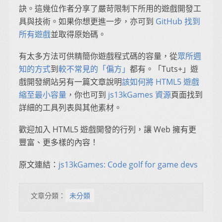
訣。這幾位作者分享了嚴苛限制下所用的遊戲開發工
具與技術。如果你想更進一步，亦可到
GitHub 找到
所有遊戲
並取得原始碼。
有太多方法可供精簡你遊戲程式碼的容量，從
眾所週
知的方式
到
較不常見的「偏方」
都有。「Tuts+」遊
戲開發網站另有一篇文章說明
該如何將 HTML5 遊戲
縮至最小容量
，你也可到
js13kGames 資源
頁面找到
詳細的工具列表與其他素材。
歡迎加入 HTML5 遊戲開發的行列，讓 Web 擁有更
豐富、更多樣的內容！
原文連結：
js13kGames: Code golf for game devs
文章分類：
未分類