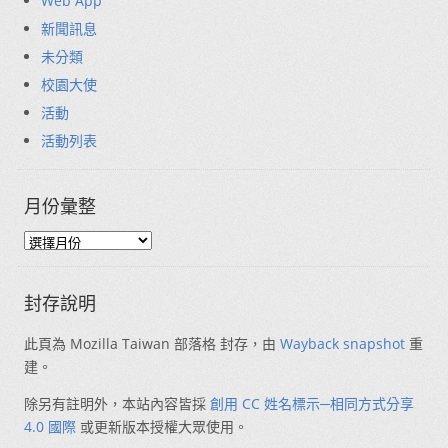
Web App
新聞訊息
未分類
校園大使
活動
活動列表
月份彙整
封存說明
此頁為 Mozilla Taiwan 部落格 封存，由
Wayback snapshot
重
建。
除另有註明外，本站內容皆採
創用 CC 姓名標示─相同方式分享
4.0 國際
或更新版本授權大眾使用。