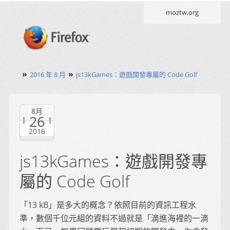
moztw.org
»
»
2016 年 8 月
js13kGames：遊戲開發專屬的 Code Golf
8月
26
2016
js13kGames：遊戲開發專
屬的 Code Golf
「13 kB」是多大的概念？依照目前的資訊工程水
準，數個千位元組的資料不過就是「滴進海裡的一滴