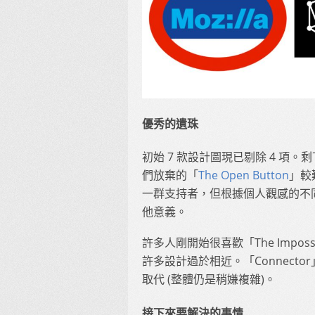
優秀的遺珠
初始 7 款設計圖現已剔除 4 項。
們放棄的「
The Open Button
」較
一群支持者，但根據個人觀感的不
他意義。
許多人剛開始很喜歡「The Impo
許多設計過於相近。「Connec
取代 (整體仍是稍嫌複雜)。
接下來要解決的事情