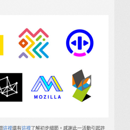
閱
這裡
還有
這裡
了解初步細節。感謝此一活動引起許