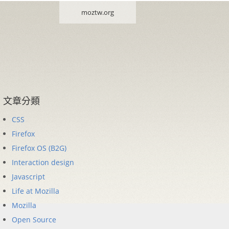
moztw.org
文章分類
CSS
Firefox
Firefox OS (B2G)
Interaction design
Javascript
Life at Mozilla
Mozilla
Open Source