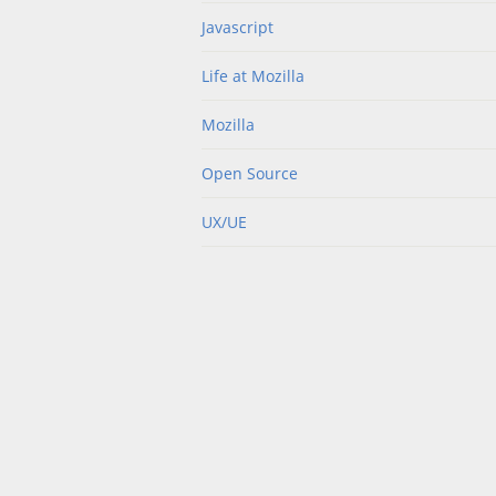
Javascript
Life at Mozilla
Mozilla
Open Source
UX/UE