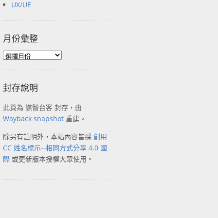
UX/UE
月份彙整
封存說明
此頁為 謀智台客 封存，由
Wayback snapshot
重建。
除另有註明外，本站內容皆採
創用
CC 姓名標示─相同方式分享 4.0 國
際
或更新版本授權大眾使用。