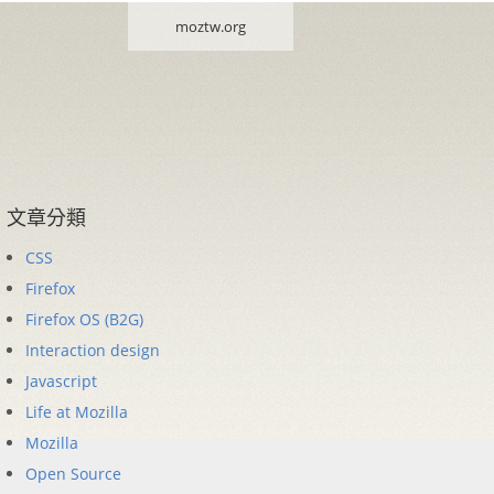
moztw.org
文章分類
CSS
Firefox
Firefox OS (B2G)
Interaction design
Javascript
Life at Mozilla
Mozilla
Open Source