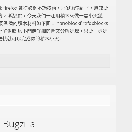
ock firefox 難得破例不講技術，耶誕節快到了，應該要
的。 狐迷們，今天我們一起用積木來做一隻小火狐
準備的積木材料如下圖： nanoblockfirefoxblocks
分解步驟 底下開始詳細的圖文分解步驟，只要一步步
快就可以完成你的積木小火...
gzilla