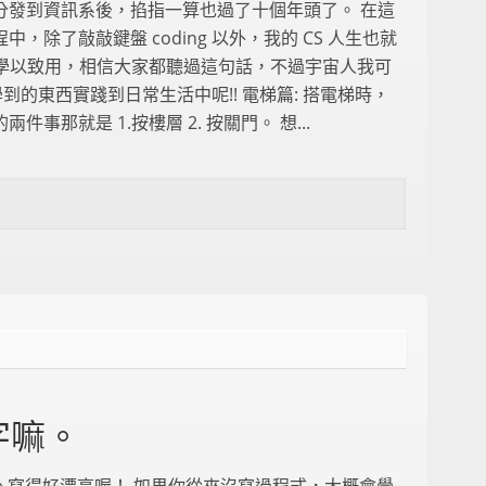
分發到資訊系後，掐指一算也過了十個年頭了。 在這
中，除了敲敲鍵盤 coding 以外，我的 CS 人生也就
 學以致用，相信大家都聽過這句話，不過宇宙人我可
 學到的東西實踐到日常生活中呢!! 電梯篇: 搭電梯時，
件事那就是 1.按樓層 2. 按關門。 想...
字嘛。