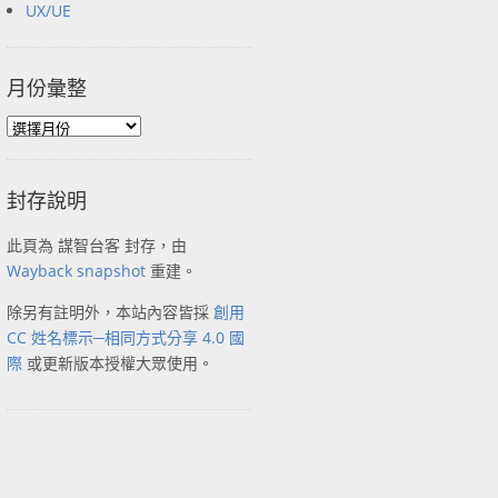
UX/UE
月份彙整
封存說明
此頁為 謀智台客 封存，由
Wayback snapshot
重建。
除另有註明外，本站內容皆採
創用
CC 姓名標示─相同方式分享 4.0 國
際
或更新版本授權大眾使用。