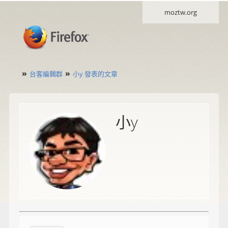
moztw.org
»
»
台客編輯群
小y 發表的文章
小y