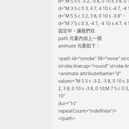
d="M 5 5 c -3 2, -3 8, 0 10 s 3 8, 
d="M 3 5 c 0 3, 4 7, 4 10 s -4 7, -
d="M 5 5 c 3 2, 3 8, 0 10 s -3 8"、
d="M 7 5 c 0 3, -4 7, -4 
設定中，讓我們在
path 元素內加上一個
animate 元素如下：
<path id="smoke" fill="none" st
stroke-linecap="round" stroke-l
<animate attributeName="d"
values="M 5 5 c -3 2, -3 8, 0 10 s 3 
2, 3 8, 0 10 s -3 8, 0 10;M 7 5 c 0 3,
10"
dur="1s"
repeatCount="indefinite"/>
</path>