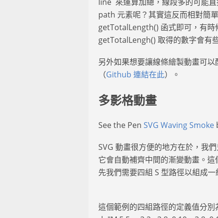
line 來運算加總，線段多的可
path 元素呢？其實這反而相對簡單，
getTotalLength() 函式即可，有
getTotalLengh() 取得
另外如果想要讓線條繪製動畫可以
（
Github 連結在此
）。
多影格動畫
See the Pen
SVG Waving Smoke
b
SVG 動畫很方便的地方在於，我
它會自動補齊中間的漸變動畫。這
先我們需要四組 S 型路徑以組成
這個範例的四組路徑的定義值分別