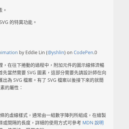
元素。
VG 的特異功能。
nimation
by Eddie Lin (
@yshlin
) on
CodePen
.0
裡，在往下捲動的過程中，附加元件的圖示線條流暢
先當然需要 SVG 圖素，這部分需要先請設計師在向
為 SVG 檔案。有了 SVG 檔案以後接下來的就簡
元素的屬性：
用途是指定線條的虛線樣式，通常由一組數字陣列所組成，在繪製
條或間隔的長度，詳細的使用方式可參考
MDN 說明