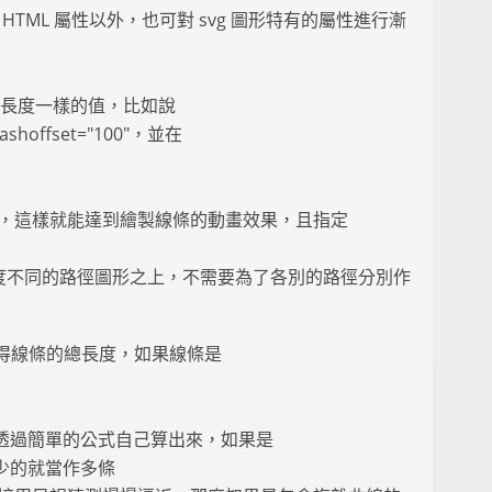
 HTML 屬性以外，也可對 svg 圖形特有的屬性進行漸
和線條總長度一樣的值，比如說
-dashoffset="100"，並在
值漸變為 0，這樣就能達到繪製線條的動畫效果，且指定
總長度不同的路徑圖形之上，不需要為了各別的路徑分別作
得線條的總長度，如果線條是
可以透過簡單的公式自己算出來，如果是
線段少的就當作多條