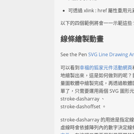
可透過 xlink : href 屬性重用
以下的四個範例將會一一示範這些 S
線條繪製動畫
See the Pen
SVG Line Drawing A
可以看到
幸福的狐家元件活動網頁
地繪製出來，這是如何做到的呢？首
量圖軟體中繪製完成，再透過軟體匯出
單了，只需要運用兩個 SVG 圖形
stroke-dasharray 、
stroke-dashoffset 。
stroke-dasharray 的
虛線時會依據陣列內的數字決定線