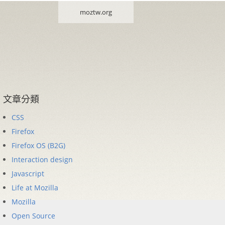
moztw.org
文章分類
CSS
Firefox
Firefox OS (B2G)
Interaction design
Javascript
Life at Mozilla
Mozilla
Open Source