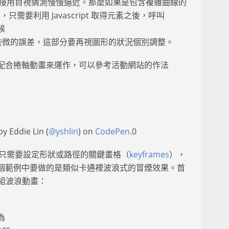
能直接用目視猜測慢慢逼近。那麼如果是包含複雜曲線的
只需要利用 Javascript 取得元素之後，呼叫
時候
的數字會有些微的誤差，這部分要再視圖形的狀況個別調整。
配合捲軸動畫來運作，可以參考活動網站的作法
y Eddie Lin (
@yshlin
) on
CodePen
.0
們只需要設定形狀或路徑的關鍵畫格（
keyframes
），
個範例中要做的是類似卡通裡波浪式的冒煙效果。首
一組波浪動畫：
為