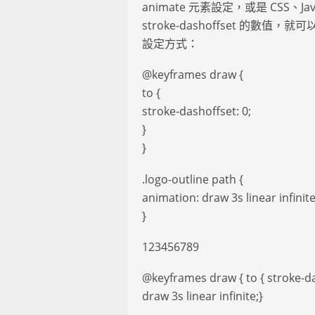
animate 元素設定，或是 CSS、Ja
stroke-dashoffset 的數
設定方式：
@keyframes draw {
to {
stroke-dashoffset: 0;
}
}
.logo-outline path {
animation: draw 3s linear infinite
}
123456789
@keyframes draw { to { stroke-das
draw 3s linear infinite;}