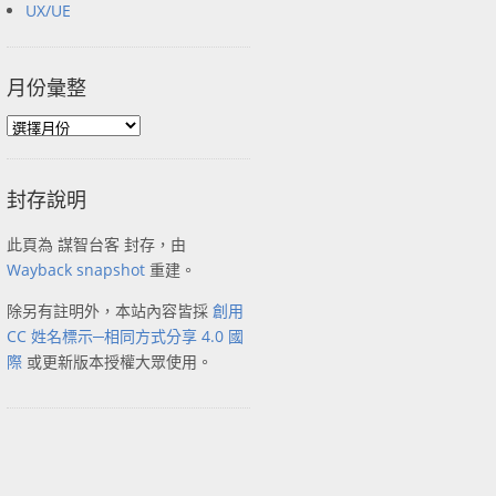
UX/UE
月份彙整
封存說明
此頁為 謀智台客 封存，由
Wayback snapshot
重建。
除另有註明外，本站內容皆採
創用
CC 姓名標示─相同方式分享 4.0 國
際
或更新版本授權大眾使用。