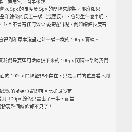
單一值用法，簡單來說
表了虛線會以 5px 的長度及 5px 的間隔來繪製，那麼如果
指定的長度完全和線條的長度一樣（或更長），會發生什麼事呢？
，並且不會有任何短少或接縫出現，例如線條長度有
"，則我們會得到和原本沒設定時一模一樣的 100px 實線。
我們是要運用虛線接下來的 100px 間隔來幫助我們
" 之後，後面的 100px 間隔並非不存在，只是目前的位置看不到
，改變虛線繪製的啟始位置即可。比如說設定
，我們會看到 100px 線條只畫出了一半，而當
" 時，我們發現整個線條都不見了！