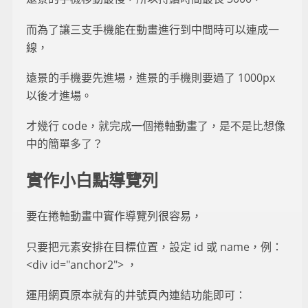
而為了讓三支手機能在動畫進行到中間時可以連成一
線，
遠景的手機要先進場，進景的手機則要過了 1000px
以後才進場。
才幾行 code，就完成一個捲軸動畫了，是不是比想像
中的簡單多了？
實作小白點導覽列
要在捲軸動畫中實作導覽列很容易，
只要把元素安排在目標位置，設定 id 或 name，例：
<div id="anchor2"> ，
運用網頁原本就有的井號頁內連結功能即可：