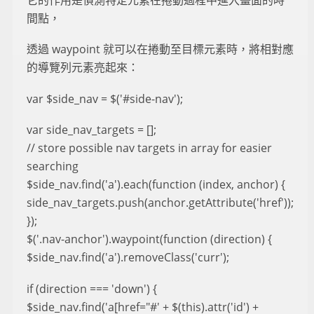
間點，
透過 waypoint 就可以在捲動至目標元素時，將相對應
的導覽列元素亮起來：
var $side_nav = $('#side-nav');
var side_nav_targets = [];
// store possible nav targets in array for easier
searching
$side_nav.find('a').each(function (index, anchor) {
side_nav_targets.push(anchor.getAttribute('href'));
});
$('.nav-anchor').waypoint(function (direction) {
$side_nav.find('a').removeClass('curr');
if (direction === 'down') {
$side_nav.find('a[href="#' + $(this).attr('id') +