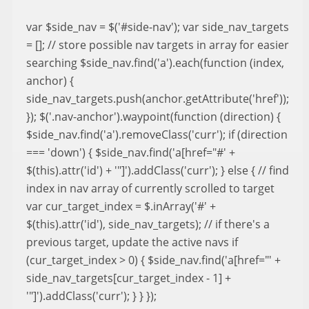
var $side_nav = $('#side-nav'); var side_nav_targets
= []; // store possible nav targets in array for easier
searching $side_nav.find('a').each(function (index,
anchor) {
side_nav_targets.push(anchor.getAttribute('href'));
}); $('.nav-anchor').waypoint(function (direction) {
$side_nav.find('a').removeClass('curr'); if (direction
=== 'down') { $side_nav.find('a[href="#' +
$(this).attr('id') + '"]').addClass('curr'); } else { // find
index in nav array of currently scrolled to target
var cur_target_index = $.inArray('#' +
$(this).attr('id'), side_nav_targets); // if there's a
previous target, update the active navs if
(cur_target_index > 0) { $side_nav.find('a[href="' +
side_nav_targets[cur_target_index - 1] +
'"]').addClass('curr'); } } });