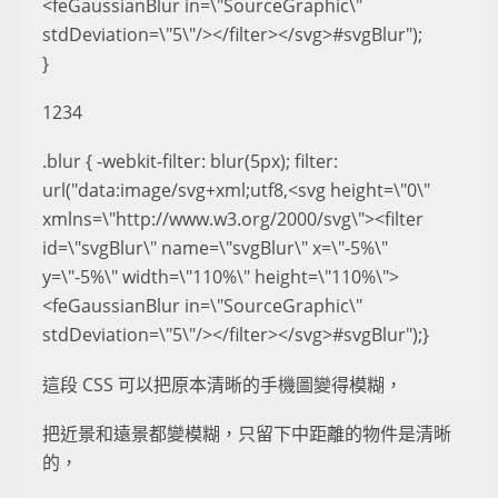
<feGaussianBlur in=\"SourceGraphic\"
stdDeviation=\"5\"/></filter></svg>#svgBlur");
}
1234
.blur { -webkit-filter: blur(5px); filter:
url("data:image/svg+xml;utf8,<svg height=\"0\"
xmlns=\"http://www.w3.org/2000/svg\"><filter
id=\"svgBlur\" name=\"svgBlur\" x=\"-5%\"
y=\"-5%\" width=\"110%\" height=\"110%\">
<feGaussianBlur in=\"SourceGraphic\"
stdDeviation=\"5\"/></filter></svg>#svgBlur");}
這段 CSS 可以把原本清晰的手機圖變得模糊，
把近景和遠景都變模糊，只留下中距離的物件是清晰
的，