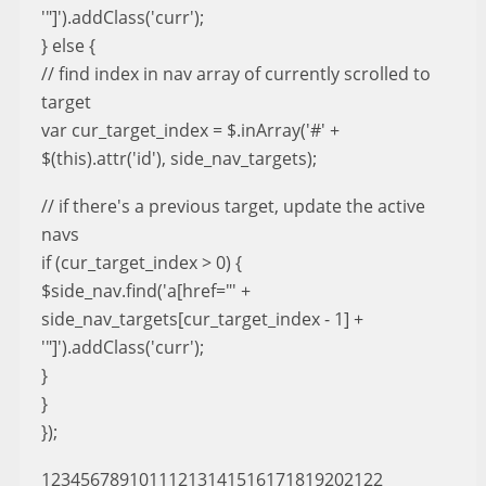
'"]').addClass('curr');
} else {
// find index in nav array of currently scrolled to
target
var cur_target_index = $.inArray('#' +
$(this).attr('id'), side_nav_targets);
// if there's a previous target, update the active
navs
if (cur_target_index > 0) {
$side_nav.find('a[href="' +
side_nav_targets[cur_target_index - 1] +
'"]').addClass('curr');
}
}
});
12345678910111213141516171819202122