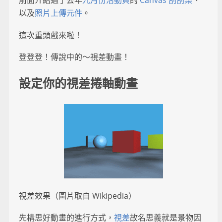
前面介紹過了去年
九月份活動頁
的
Canvas 刮刮樂
、
以及
照片上傳元件
。
這次重頭戲來啦！
登登登！傳說中的～視差動畫！
設定你的視差捲軸動畫
視差效果（圖片取自 Wikipedia）
先構思好動畫的進行方式，
視差
故名思義就是景物因