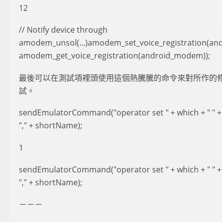
12
// Notify device through
amodem_unsol(...)amodem_set_voice_registration(a
amodem_get_voice_registration(android_modem));
最後可以在測試項裡頭使用這個熱騰騰的命令來對所作的
試。
sendEmulatorCommand("operator set " + which + " " 
"," + shortName);
1
sendEmulatorCommand("operator set " + which + " " 
"," + shortName);
－－－