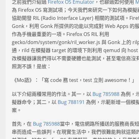
之前我們介紹過
Firefox OS Emulator
，也聊過如何使用
M
為 Firefox OS 寫測試項；今天我們來研究一下如何為模
協助開發 RIL (Radio Interface Layer) 相關的測試項。Fire
Gonk，利用 Gonk 所提供的功能以完成對 Web Apps 的服
作為手機最重要的一項。Firefox OS RIL 利用
gecko/dom/system/gonk/ril_worker.js 與 Gonk 上的 rilp
通，rild 在模擬器 target 的環境下則利用 qemud 向 ho
改模擬器讓我們得以不需要硬體也能測試，甚至電信商沒
照測不誤！是故：
《Mo語》：「寫 code 務 test，test 立則 awesome！」
以下介紹兩種常用的作法。其一，以
Bug 785988
為例，
擬器命令；其二，以
Bug 788191
為例，示範新增一個模擬器
案。
首先，在
Bug 785988
當中，電信網路所播送的服務商長
串而造成一些誤判。在現實生活中，我們很難能夠就這類