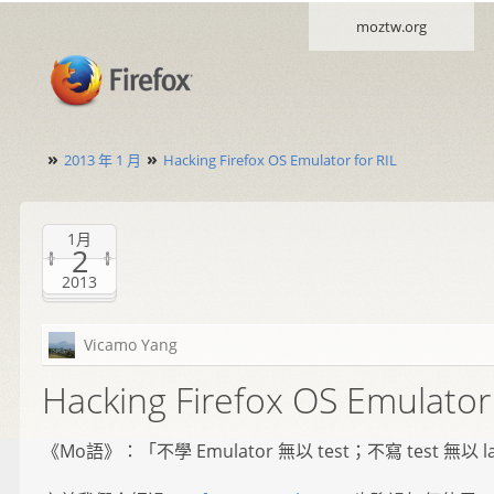
moztw.org
»
»
2013 年 1 月
Hacking Firefox OS Emulator for RIL
1月
2
2013
Vicamo Yang
Hacking Firefox OS Emulator 
《Mo語》：「不學 Emulator 無以 test；不寫 test 無以 