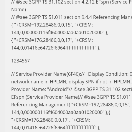
// @see 3GPP TS 31.102 section 4.2.12 EFspn (Service 
Name)
// @see 3GPP TS 51.011 section 9.4.4 Referencing Ma
{ "+CRSM=192,28486,0,0,15", "+CRSM:
144,0,000000116f4604000aa0aa01020000" },
{ "+CRSM=176,28486,0,0,17", "+CRSM:
144,0,01416e64726f6964ffffffffffffffffff" },
1234567
// Service Provider Name(6F46):// Display Condition: 0
network name in HPLMN; display SPN if not in HPLMN.
Provider Name: "Android"// @see 3GPP TS 31.102 secti
EFspn (Service Provider Name)// @see 3GPP TS 51.011 
Referencing Management{ "+CRSM=192,28486,0,0,15",
144,0,000000116f4604000aa0aa01020000" },{
"+CRSM=176,28486,0,0,17", "+CRSM:
144,0,01416e64726f6964ffffffffffffffffff" },