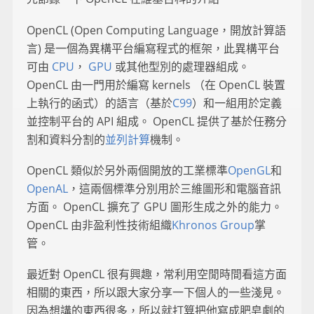
OpenCL (Open Computing Language，開放計算語
言) 是一個為異構平台編寫程式的框架，此異構平台
可由
CPU
，
GPU
或其他型別的處理器組成。
OpenCL 由一門用於編寫 kernels （在 OpenCL 裝置
上執行的函式）的語言（基於
C99
）和一組用於定義
並控制平台的 API 組成。 OpenCL 提供了基於任務分
割和資料分割的
並列計算
機制。
OpenCL 類似於另外兩個開放的工業標準
OpenGL
和
OpenAL
，這兩個標準分別用於三維圖形和電腦音訊
方面。 OpenCL 擴充了 GPU 圖形生成之外的能力。
OpenCL 由非盈利性技術組織
Khronos Group
掌
管。
最近對 OpenCL 很有興趣，常利用空閒時間看這方面
相關的東西，所以跟大家分享一下個人的一些淺見。
因為想講的東西很多，所以就打算把他寫成肥皂劇的