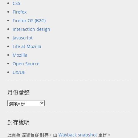
CSS
Firefox
Firefox OS (B2G)
Interaction design
Javascript
Life at Mozilla
Mozilla
Open Source
UX/UE
月份彙整
封存說明
此頁為 謀智台客 封存，由
Wayback snapshot
重建。