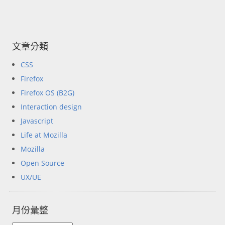
文章分類
CSS
Firefox
Firefox OS (B2G)
Interaction design
Javascript
Life at Mozilla
Mozilla
Open Source
UX/UE
月份彙整