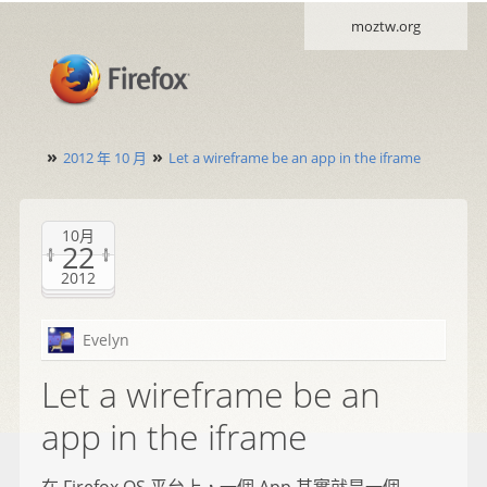
moztw.org
»
»
2012 年 10 月
Let a wireframe be an app in the iframe
10月
22
2012
Evelyn
Let a wireframe be an
app in the iframe