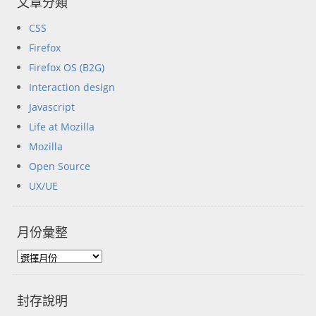
文章分類
CSS
Firefox
Firefox OS (B2G)
Interaction design
Javascript
Life at Mozilla
Mozilla
Open Source
UX/UE
月份彙整
封存說明