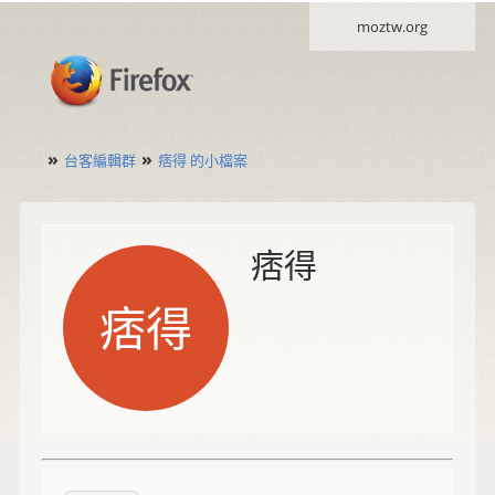
moztw.org
»
»
台客編輯群
痞得 的小檔案
痞得
痞得