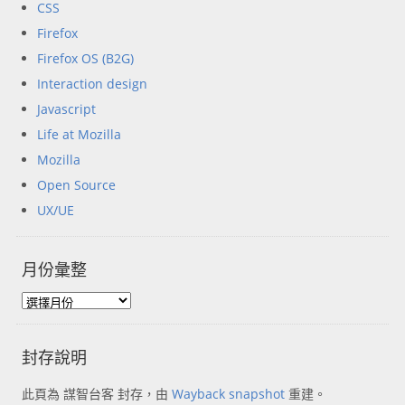
CSS
Firefox
Firefox OS (B2G)
Interaction design
Javascript
Life at Mozilla
Mozilla
Open Source
UX/UE
月份彙整
封存說明
此頁為 謀智台客 封存，由
Wayback snapshot
重建。