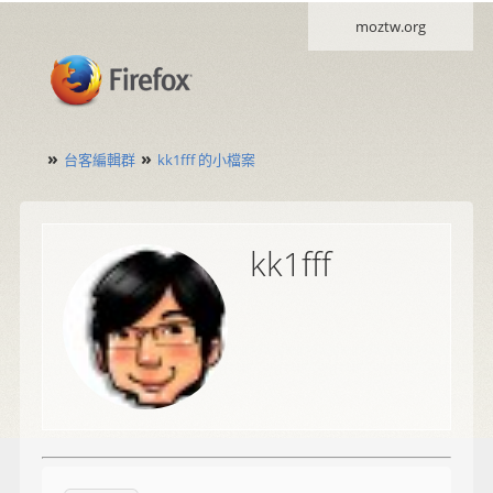
moztw.org
»
»
台客編輯群
kk1fff 的小檔案
kk1fff