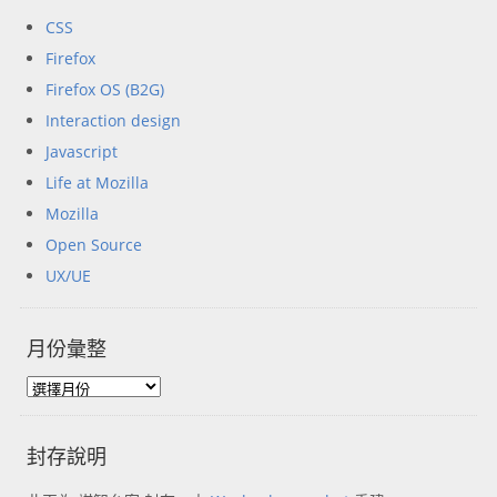
CSS
Firefox
Firefox OS (B2G)
Interaction design
Javascript
Life at Mozilla
Mozilla
Open Source
UX/UE
月份彙整
封存說明