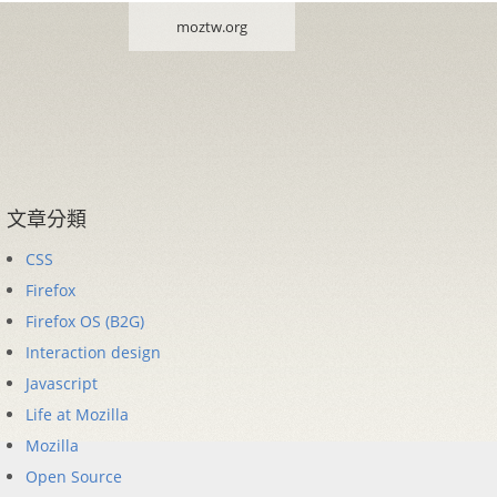
moztw.org
文章分類
CSS
Firefox
Firefox OS (B2G)
Interaction design
Javascript
Life at Mozilla
Mozilla
Open Source