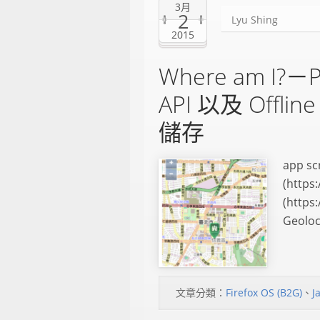
3月
2
Lyu Shing
2015
Where am I?－Pa
API 以及 Offl
儲存
app sc
(https
(http
Geoloca
文章分類：
Firefox OS (B2G)
、
J