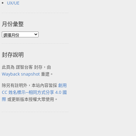
UX/UE
月份彙整
封存說明
此頁為 謀智台客 封存，由
Wayback snapshot
重建。
除另有註明外，本站內容皆採
創用
CC 姓名標示─相同方式分享 4.0 國
際
或更新版本授權大眾使用。