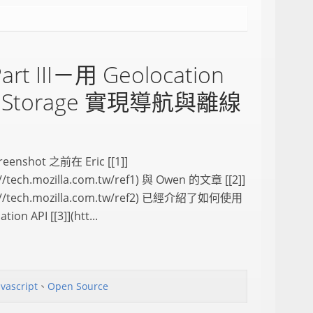
rt III－用 Geolocation
ine Storage 實現導航與離線
reenshot 之前在 Eric [[1]]
://tech.mozilla.com.tw/ref1) 與 Owen 的文章 [[2]]
s://tech.mozilla.com.tw/ref2) 已經介紹了如何使用
tion API [[3]](htt...
avascript
、
Open Source