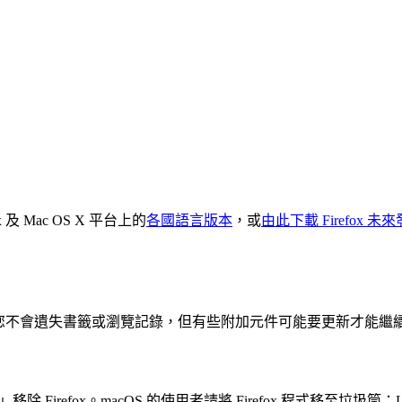
x 及 Mac OS X 平台上的
各國語言版本
，或
由此下載 Firefox 
 程式，您不會遺失書籤或瀏覽記錄，但有些附加元件可能要更新才能
Firefox。macOS 的使用者請將 Firefox 程式移至垃圾筒；Li