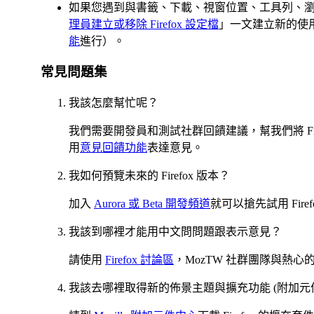
如果您遇到與書籤、下載、視窗位置、工具列、
理員建立或移除 Firefox 設定檔
」一文建立新的使
能
進行）。
常見問題集
我該怎麼幫忙呢？
我們需要開發員和測試社群回饋建議，幫我們將 Fir
用
意見回饋功能
表達意見。
我如何預覽未來的 Firefox 版本？
加入
Aurora 或 Beta 開發頻道
就可以搶先試用 Fire
我該到哪裡才能用中文問問題跟表示意見？
請使用
Firefox 討論區
，MozTW 社群團隊與熱心的
我該去哪裡取得新的佈景主題與擴充功能 (附加元