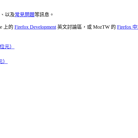
、以及
常見問題
等訊息。
se 上的
Firefox Development
英文討論區，或 MozTW 的
Firefo
4 位元）
位元）