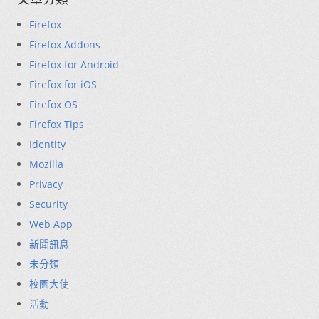
Firefox
Firefox Addons
Firefox for Android
Firefox for iOS
Firefox OS
Firefox Tips
Identity
Mozilla
Privacy
Security
Web App
新聞訊息
未分類
校園大使
活動