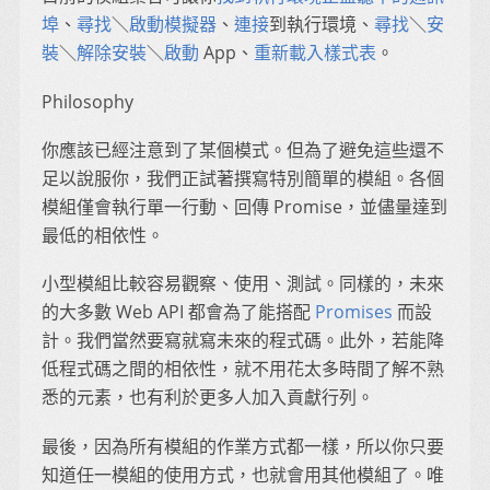
埠
、
尋找
＼
啟動模擬器
、
連接
到執行環境、
尋找
＼
安
裝
＼
解除安裝
＼
啟動
App、
重新載入樣式表
。
Philosophy
你應該已經注意到了某個模式。但為了避免這些還不
足以說服你，我們正試著撰寫特別簡單的模組。各個
模組僅會執行單一行動、回傳 Promise，並儘量達到
最低的相依性。
小型模組比較容易觀察、使用、測試。同樣的，未來
的大多數 Web API 都會為了能搭配
Promises
而設
計。我們當然要寫就寫未來的程式碼。此外，若能降
低程式碼之間的相依性，就不用花太多時間了解不熟
悉的元素，也有利於更多人加入貢獻行列。
最後，因為所有模組的作業方式都一樣，所以你只要
知道任一模組的使用方式，也就會用其他模組了。唯