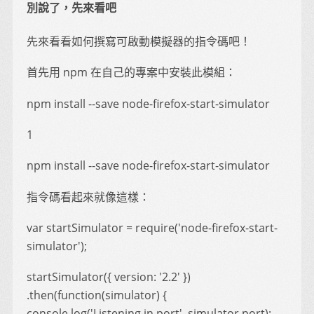
別說了，先來看吧
先來看看如何撰寫可啟動模擬器的指令碼吧！
首先用 npm 在自己的專案中安裝此模組：
npm install --save node-firefox-start-simulator
1
npm install --save node-firefox-start-simulator
指令碼看起來就像這樣：
var startSimulator = require('node-firefox-start-
simulator');
startSimulator({ version: '2.2' })
.then(function(simulator) {
console.log('Listening in port', simulator.port);