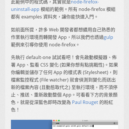
此範例中的程式碼，其實就是
node-firefox-
uninstall-app
模組的範例。所有 node-firefox 模組
都有 examples 資料夾，讓你能快速入門。
如前面所提，許多 Web 開發者都想續用自己熟悉的
作業執行環境而轉開發 App，所以我們也透過
gulp
範例來引導你使用 node-firefox。
先執行 default-one 試試看吧！會先啟動模擬器、佈
署 App、監看 CSS 變化 (如果你想有點挑戰性)。如果
你編輯並儲存了任何 App 的樣式表 (Stylesheet)，則
檔案監控程式 (File watcher) 就會偵測到變化而送出
新的檔案內容 (且動態取代之) 至執行環境，而不須停
止、推送、重新啟動整個 App。可看看下方的背景顏
色，就是從深藍色即時改變為
Paul Rouget
的粉紅
色！