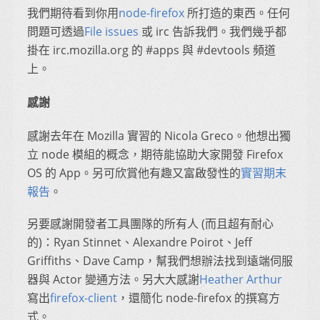
我們期待看到你用
node-firefox
所打造的東西。任何
問題可透過
File issues
或 irc 告訴我們。我們幾乎都
掛在 irc.mozilla.org 的 #apps 與 #devtools 頻道
上。
感謝
感謝去年在 Mozilla 實習的 Nicola Greco。他想出獨
立 node 模組的概念，期待能協助大家開發 Firefox
OS 的 App。另可欣賞他有趣又富啟發性的
實習期末
報告
。
另要感謝開發者工具團隊的所有人 (而且超有耐心
的)：Ryan Stinnet、Alexandre Poirot、Jeff
Griffiths、Dave Camp，幫我們想辦法找到遠端伺服
器與 Actor 變通方法。另大大感謝
Heather Arthur
寫出
firefox-client
，還簡化 node-firefox 的撰寫方
式。