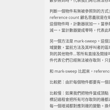
數參照到時，代表我們再也無法存
判斷一個物件有無被參照到的方式主要有兩類
reference count 顧名
這個物件時，計數器就加一。當參
減一。當計數器變成零時，代表此
另一個方法是 mark-sweep
域變數，當前方法及其呼叫者的區
到的其他物件…等所有直接及間接
件代表它們已經無法被存取到，只
和 mark-sweep 比起來，refere
比較肥：由於每個物件都要有一個
比較慢：如果我們把物件當成頂點，參
標記過程會把所有可存取到的邊都走訪過
每一個增減都對應到邊的變動。換句話說