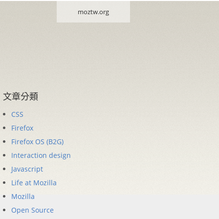
moztw.org
文章分類
CSS
Firefox
Firefox OS (B2G)
Interaction design
Javascript
Life at Mozilla
Mozilla
Open Source