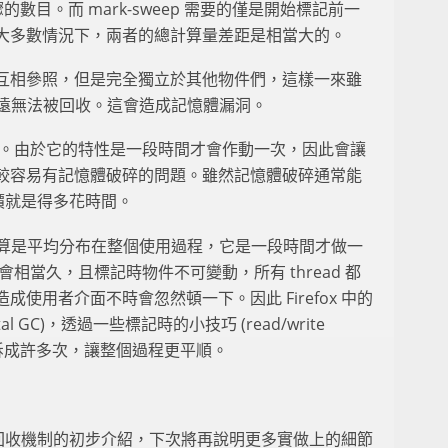
的數目。而 mark-sweep 需要的僅是開始標記前一
大多數情況下，兩者的總計算量差距是相當大的。
互相參照，但是完全獨立於其他物件們，這樣一來雖
為零，卻永遠無法被回收。這會造成記憶體漏洞。
全無缺點。由於它的特性是一段時間才會作動一次，因此會讓
較容易有記憶體破碎的問題。雖然記憶體破碎通常能
但代價就是得多花時間。
unt 的計算是平均分布在整個使用過程，它是一段時間才做一
可能會相當久，且標記時物件不可變動，所有 thread 都
使用者介面不時會忽然頓一下。因此 Firefox 中的
al GC)，透過一些標記時的小技巧 (read/write
過程拆成許多次，讓整個過程更平順。
記憶體回收機制的初步介紹，下次將再說明更多實做上的細節