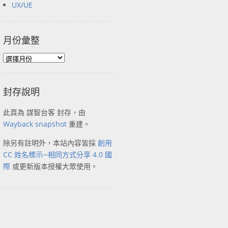
UX/UE
月份彙整
封存說明
此頁為 謀智台客 封存，由
Wayback snapshot
重建。
除另有註明外，本站內容皆採
創用
CC 姓名標示─相同方式分享 4.0 國
際
或更新版本授權大眾使用。