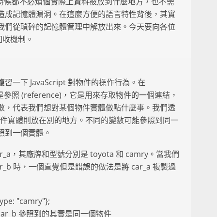
絕大多數時候都不必煩惱實際上資料被放到什麼地方，也不需
造成記憶體漏洞。在這麼方便的語言特性背後，其實
我們從瑣碎的記憶體管理中解放出來。今天要向各位
體回收機制。
下 JavaScript 對物件的操作行為。在
僅是參照 (reference)，它是用來存取物件的一個連結，
數，代表我們想對某個物件實體做點什麼事。我們透
物件實體則放在別的地方。不同的變數可能參照到同一
照到一個實體。
a，其廠牌和型號分別是 toyota 和 camry。當我們
_b 時，一個直覺但是錯誤的做法是將 car_a 複製過
type: "camry"};
car_a 和 car_b 參照到的其實是同一個物件