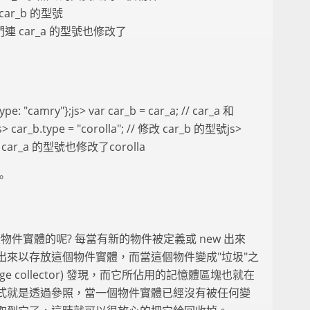
修改 car_b 的型號
糟糕，我們連 car_a 的型號也修改了
type: "camry"};js> var car_b = car_a; // car_a 和
b.type = "corolla"; // 修改 car_b 的型號js>
們連 car_a 的型號也修改了corolla
。
這些物件實體的呢? 每當有新的物件被定義或 new 出來
出來以存放這個物件實體，而當這個物件變成"垃圾"之
e collector) 發現，而它所佔用的記憶體區塊也就在
式就是透過參照，當一個物件實體已經沒有被任何變