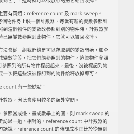
取到它了，這時就可以很放心的把它給回收掉。
：reference count 及 mark-sweep。
思義就是在每個物件身上裝一個計數器，每當有新的變數參照到
照到這個物件的變數改參照到別的物件時，計數器就
時已無變數參照到此物件，它就可以被回收掉。
。這個方法會從一組我們總是可以存取到的變數開始，如全
域變數等等，把它們能參照到的物件，這些物件參照
可參照到的所有物件標記起來，最後，沒被標記到物
要一次把這些沒被標記到的物件給釋放掉即可。
nce count 有一些缺點：
計數器，因此會使用較多的額外空間。
照當成邊，畫成數學上的圖，則 mark-sweep 的
一遍。相對的，reference count 中計數器的
，reference count 的時間成本正比於從無到