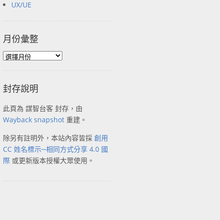
UX/UE
月份彙整
封存說明
此頁為 謀智台客 封存，由
Wayback snapshot
重建。
除另有註明外，本站內容皆採
創用
CC 姓名標示─相同方式分享 4.0 國
際
或更新版本授權大眾使用。