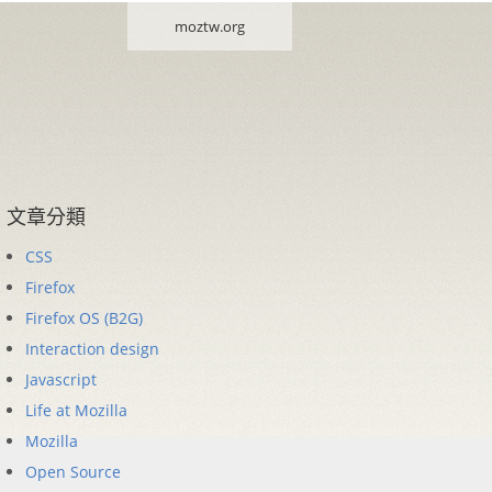
moztw.org
文章分類
CSS
Firefox
Firefox OS (B2G)
Interaction design
Javascript
Life at Mozilla
Mozilla
Open Source