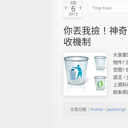
3月
6
Ting-Yuan
2013
你丟我撿！神奇的 
收機制
大家都知
物件?
空間?
語言，J
上資料
給系統而
文章分類：
Firefox
、
Javascript