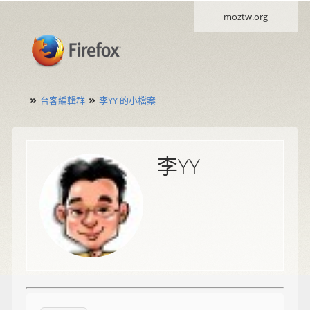
moztw.org
»
»
台客編輯群
李YY 的小檔案
李YY