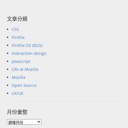
文章分類
CSS
Firefox
Firefox OS (B2G)
Interaction design
Javascript
Life at Mozilla
Mozilla
Open Source
UX/UE
月份彙整