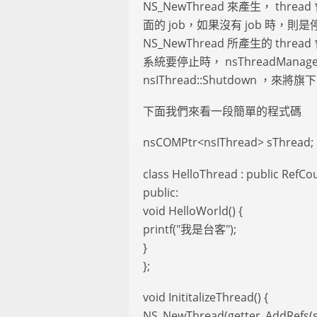
NS_NewThread 來產生， thread
面的 job，如果沒有 job 時，則
NS_NewThread 所產生的 threa
系統要停止時， nsThreadMana
nsIThread::Shutdown ，來將旗
下面我們來看一段簡單的程式碼
nsCOMPtr<nsIThread> sThread;
class HelloThread : public RefCo
public:
void HelloWorld() {
printf("我是台客");
}
};
void InititalizeThread() {
NS_NewThread(getter_AddRefs(s