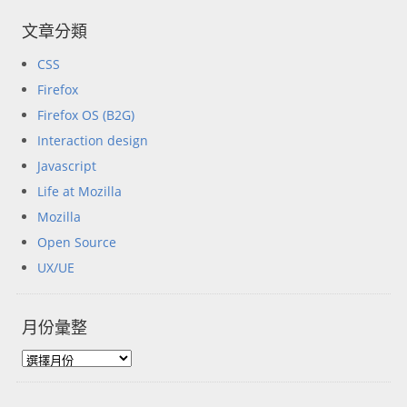
文章分類
CSS
Firefox
Firefox OS (B2G)
Interaction design
Javascript
Life at Mozilla
Mozilla
Open Source
UX/UE
月份彙整