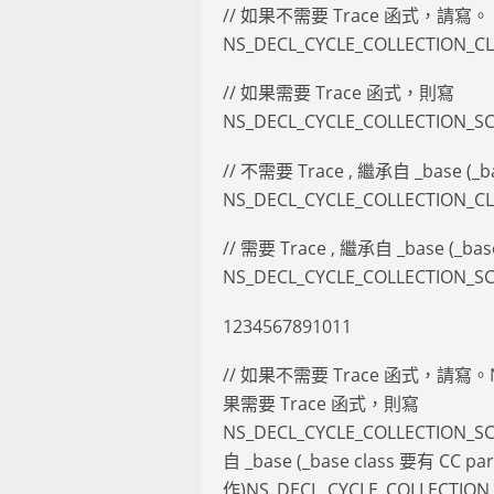
// 如果不需要 Trace 函式，請寫。
NS_DECL_CYCLE_COLLECTION_CLA
// 如果需要 Trace 函式，則寫
NS_DECL_CYCLE_COLLECTION_SC
// 不需要 Trace , 繼承自 _base (_ba
NS_DECL_CYCLE_COLLECTION_CLA
// 需要 Trace , 繼承自 _base (_bas
NS_DECL_CYCLE_COLLECTION_SCR
1234567891011
// 如果不需要 Trace 函式，請寫。NS_D
果需要 Trace 函式，則寫
NS_DECL_CYCLE_COLLECTION_SCR
自 _base (_base class 要有 CC par
作)NS_DECL_CYCLE_COLLECTION_CL