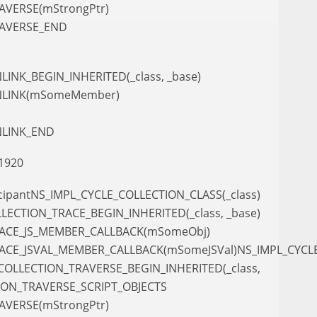
AVERSE(mStrongPtr)
RAVERSE_END
INK_BEGIN_INHERITED(_class, _base)
NLINK(mSomeMember)
NLINK_END
1920
icipantNS_IMPL_CYCLE_COLLECTION_CLASS(_class)
LECTION_TRACE_BEGIN_INHERITED(_class, _base)
RACE_JS_MEMBER_CALLBACK(mSomeObj)
RACE_JSVAL_MEMBER_CALLBACK(mSomeJSVal)NS_IMPL_CYCL
COLLECTION_TRAVERSE_BEGIN_INHERITED(_class,
ION_TRAVERSE_SCRIPT_OBJECTS
AVERSE(mStrongPtr)