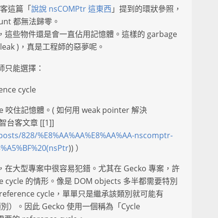
智台客這篇「
說說 nsCOMPtr 這東西
」提到的環狀參照，
ount 都無法歸零。
這些物件還是會一直佔用記憶體。這樣的 garbage
y leak )，真是工程師的惡夢呢。
師只能選擇：
e cycle
cle 咬住記憶體。( 如何用 weak pointer 解決
謀智台客文章 [[1]]
.tw/posts/828/%E8%AA%AA%E8%AA%AA-nscomptr-
%A5%BF%20(nsPtr
)) ）
在大型專案中很容易犯錯。尤其在 Gecko 專案，許
 cycle 的情形。像是 DOM objects 多半都需要特別
erence cycle，單單只是繼承該類別就可能有
e類別）。因此 Gecko 使用一個稱為「Cycle