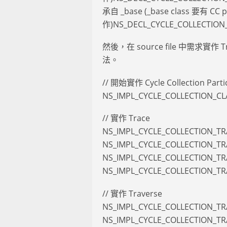
承自 _base (_base class 要有 CC p
作)NS_DECL_CYCLE_COLLECTION_S
然後，在 source file 中需求實作 
法。
// 開始實作 Cycle Collection Parti
NS_IMPL_CYCLE_COLLECTION_CLA
// 實作 Trace
NS_IMPL_CYCLE_COLLECTION_TRA
NS_IMPL_CYCLE_COLLECTION_T
NS_IMPL_CYCLE_COLLECTION_TR
NS_IMPL_CYCLE_COLLECTION_T
// 實作 Traverse
NS_IMPL_CYCLE_COLLECTION_TRA
NS_IMPL_CYCLE_COLLECTION_TR