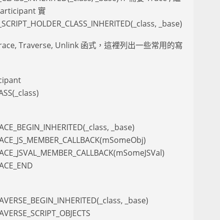
articipant 實
CRIPT_HOLDER_CLASS_INHERITED(_class, _base)
Trace, Traverse, Unlink 函式，這裡列出一些常用的寫
cipant
SS(_class)
CE_BEGIN_INHERITED(_class, _base)
RACE_JS_MEMBER_CALLBACK(mSomeObj)
ACE_JSVAL_MEMBER_CALLBACK(mSomeJSVal)
RACE_END
VERSE_BEGIN_INHERITED(_class, _base)
AVERSE_SCRIPT_OBJECTS