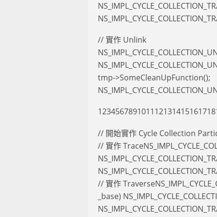
NS_IMPL_CYCLE_COLLECTION_TR
NS_IMPL_CYCLE_COLLECTION_T
// 實作 Unlink
NS_IMPL_CYCLE_COLLECTION_UNL
NS_IMPL_CYCLE_COLLECTION_U
tmp->SomeCleanUpFunction();
NS_IMPL_CYCLE_COLLECTION_U
123456789101112131415161718
// 開始實作 Cycle Collection Part
// 實作 TraceNS_IMPL_CYCLE_COL
NS_IMPL_CYCLE_COLLECTION_T
NS_IMPL_CYCLE_COLLECTION_T
// 實作 TraverseNS_IMPL_CYCLE_
_base) NS_IMPL_CYCLE_COLLECT
NS_IMPL_CYCLE_COLLECTION_TR