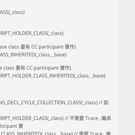
SS(_class)
RIPT_HOLDER_CLASS(_class)
se class 要有 CC participant 實作)
SS_INHERITED(_class, _base)
e class 要有 CC participant 實作)
IPT_HOLDER_CLASS_INHERITED(_class, _base)
ECL_CYCLE_COLLECTION_CLASS(_class) // 如
IPT_HOLDER_CLASS(_class) // 不需要 Trace , 繼承
ticipant 實
ASS_INHERITED(_class, _base) // 需要 Trace , 繼