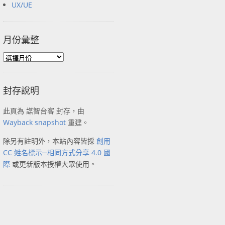
UX/UE
月份彙整
封存說明
此頁為 謀智台客 封存，由
Wayback snapshot
重建。
除另有註明外，本站內容皆採
創用
CC 姓名標示─相同方式分享 4.0 國
際
或更新版本授權大眾使用。